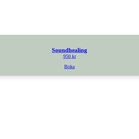
Soundhealing
950
kr
Boka