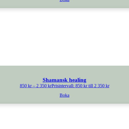
Shamansk healing
850
kr
–
2 350
kr
Prisintervall: 850 kr till 2 350 kr
Boka