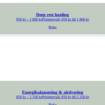
Deep rest healing
950
kr
–
1 800
kr
Prisintervall: 950 kr till 1 800 kr
Boka
Energibalansering & aktivering
850
kr
–
2 350
kr
Prisintervall: 850 kr till 2 350 kr
Boka