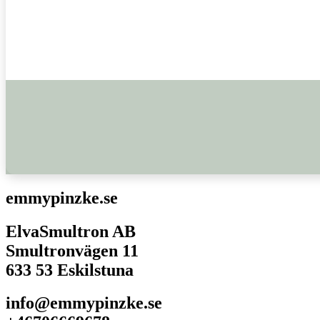
emmypinzke.se
ElvaSmultron AB
Smultronvägen 11
633 53 Eskilstuna
info@emmypinzke.se