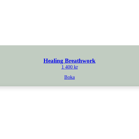
Healing Breathwork
1 400
kr
Boka