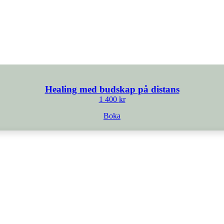
Healing med budskap på distans
1 400
kr
Boka