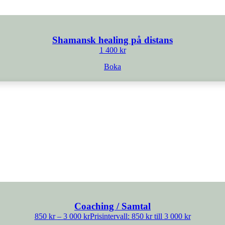
Shamansk healing på distans
1 400
kr
Boka
Coaching / Samtal
850
kr
–
3 000
kr
Prisintervall: 850 kr till 3 000 kr