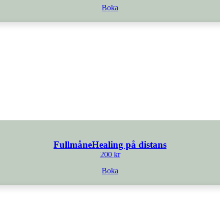
Boka
FullmåneHealing på distans
200
kr
Boka