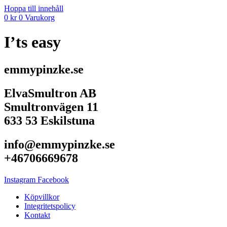
Hoppa till innehåll
0
kr
0
Varukorg
I’ts easy
emmypinzke.se
ElvaSmultron AB
Smultronvägen 11
633 53 Eskilstuna
info@emmypinzke.se
+46706669678
Instagram
Facebook
Köpvillkor
Integritetspolicy
Kontakt