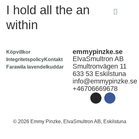
I hold all the answers
within
emmypinzke.se
Köpvillkor
ElvaSmultron AB
Integritetspolicy
Kontakt
Smultronvägen 11
Farawila lavendelkuddar
633 53 Eskilstuna
info@emmypinzke.se
+46706669678
© 2026 Emmy Pinzke, ElvaSmultron AB, Eskilstuna