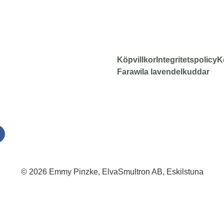
Köpvillkor
Integritetspolicy
K
Farawila lavendelkuddar
© 2026 Emmy Pinzke, ElvaSmultron AB, Eskilstuna