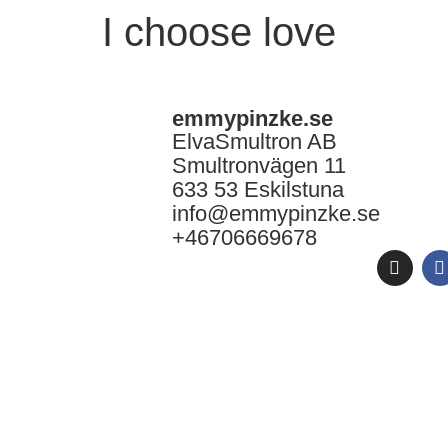
I choose love
emmypinzke.se
ElvaSmultron AB
Smultronvägen 11
633 53 Eskilstuna
info@emmypinzke.se
+46706669678