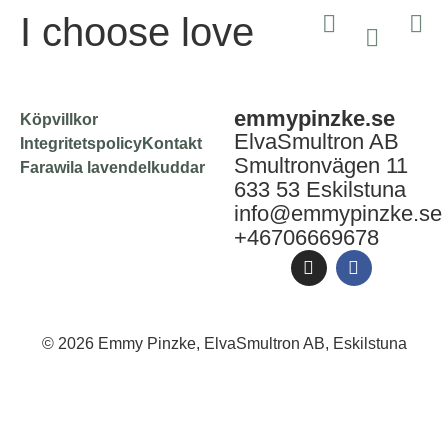
I choose love
emmypinzke.se
Köpvillkor
ElvaSmultron AB
Integritetspolicy
Kontakt
Smultronvägen 11
Farawila lavendelkuddar
633 53 Eskilstuna
info@emmypinzke.se
+46706669678
© 2026 Emmy Pinzke, ElvaSmultron AB, Eskilstuna