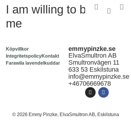
I am willing to be all of
me
emmypinzke.se
Köpvillkor
ElvaSmultron AB
Integritetspolicy
Kontakt
Smultronvägen 11
Farawila lavendelkuddar
633 53 Eskilstuna
info@emmypinzke.se
+46706669678
© 2026 Emmy Pinzke, ElvaSmultron AB, Eskilstuna