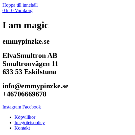
Hoppa till innehåll
0
kr
0
Varukorg
I am magic
emmypinzke.se
ElvaSmultron AB
Smultronvägen 11
633 53 Eskilstuna
info@emmypinzke.se
+46706669678
Instagram
Facebook
Köpvillkor
Integritetspolicy
Kontakt