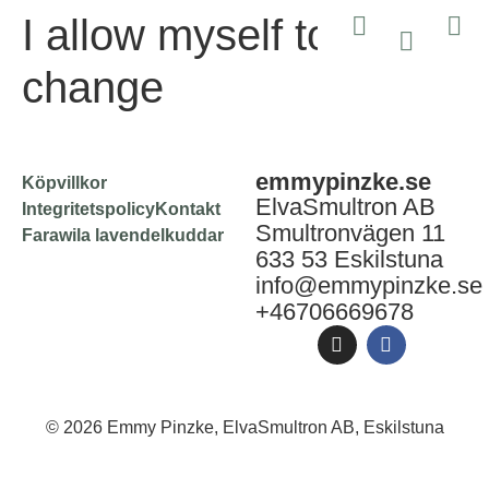
I allow myself to
change
emmypinzke.se
Köpvillkor
ElvaSmultron AB
Integritetspolicy
Kontakt
Smultronvägen 11
Farawila lavendelkuddar
633 53 Eskilstuna
info@emmypinzke.se
+46706669678
© 2026 Emmy Pinzke, ElvaSmultron AB, Eskilstuna