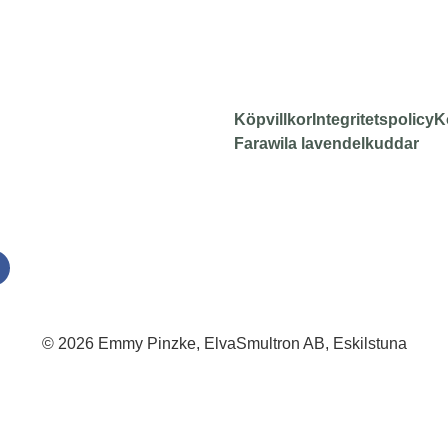
Köpvillkor
Integritetspolicy
K
Farawila lavendelkuddar
© 2026 Emmy Pinzke, ElvaSmultron AB, Eskilstuna