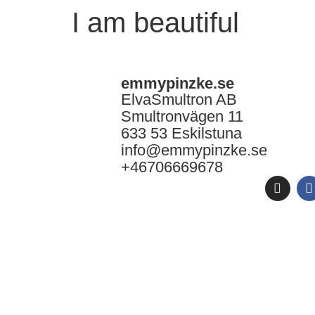
I am beautiful
emmypinzke.se
ElvaSmultron AB
Smultronvägen 11
633 53 Eskilstuna
info@emmypinzke.se
+46706669678