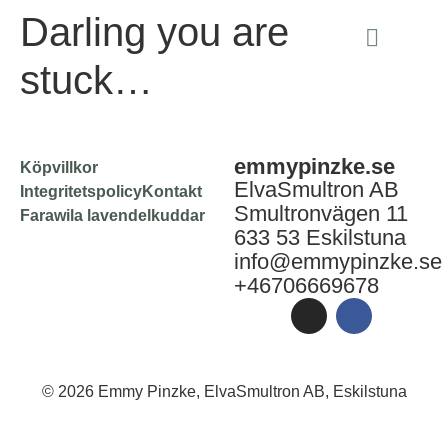
Darling you are not
stuck…
emmypinzke.se
Köpvillkor
ElvaSmultron AB
Integritetspolicy
Kontakt
Smultronvägen 11
Farawila lavendelkuddar
633 53 Eskilstuna
info@emmypinzke.se
+46706669678
© 2026 Emmy Pinzke, ElvaSmultron AB, Eskilstuna